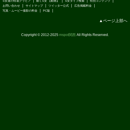
S女達の特選グラビア
動くS女 【動画】
S女タイプ検索
特別コンテンツ
お問い合わせ
サイトマップ
ツイッター公式
広告掲載料金
写真・ムービー撮影の料金
PC版
▲ページ上部へ
Copyright © 2012-2025
mspot関西
All Rights Reserved.