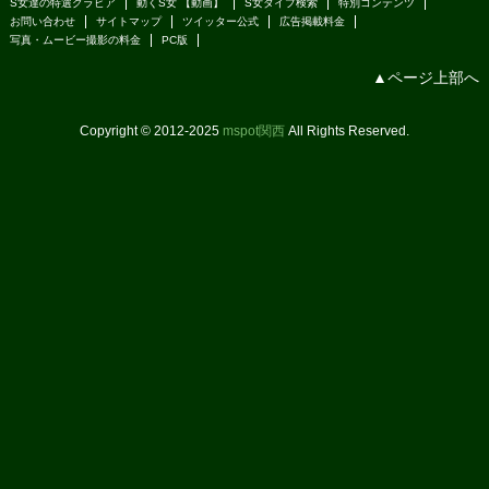
S女達の特選グラビア
動くS女 【動画】
S女タイプ検索
特別コンテンツ
お問い合わせ
サイトマップ
ツイッター公式
広告掲載料金
写真・ムービー撮影の料金
PC版
▲ページ上部へ
Copyright © 2012-2025
mspot関西
All Rights Reserved.