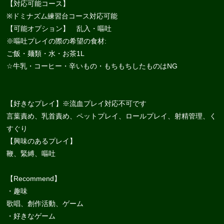
【対応可能コース】
※ドミナズム練習台コース対応可能
【可能オプション】 乱入・嘔吐
※嘔吐プレイの際の希望の食材:
ご飯・麺類・水・お茶1L
☆牛乳・コーヒー・辛いもの・もちもちしたものはNG
【好きなプレイ】※流血プレイ対応不可です
言葉責め、乳首責め、ペットプレイ、ロールプレイ、射精管理、く
すぐり
【興味のあるプレイ】
鞭、緊縛、嘔吐
【Recommend】
・趣味
歌唱、創作活動、ゲーム
・好きなゲーム