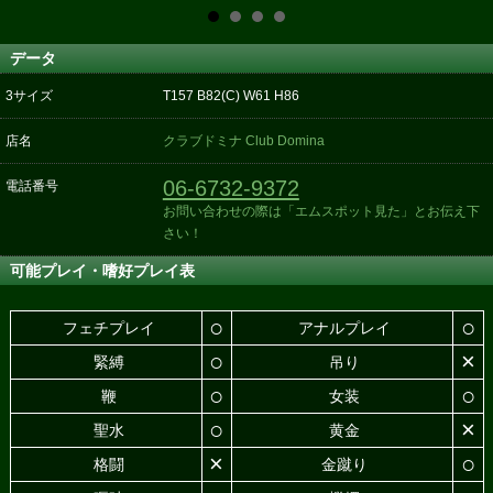
データ
3サイズ
T157 B82(C) W61 H86
店名
クラブドミナ Club Domina
06-6732-9372
電話番号
お問い合わせの際は「エムスポット見た」とお伝え下
さい！
可能プレイ・嗜好プレイ表
○
○
フェチプレイ
アナルプレイ
○
×
緊縛
吊り
○
○
鞭
女装
○
×
聖水
黄金
×
○
格闘
金蹴り